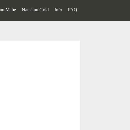
uu Mabe
Nanshuu Gold
Info
FAQ