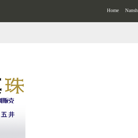
Home
Nansh